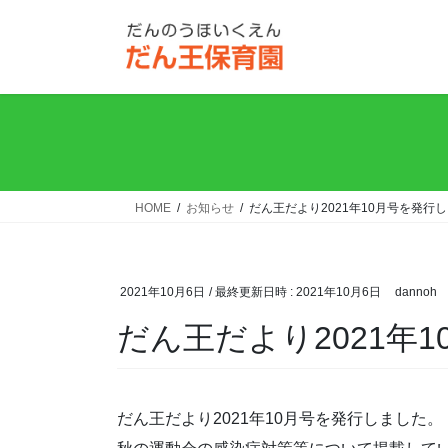
コ
ナ
ン
ビ
テ
ゲ
ン
ー
ツ
シ
へ
ョ
ス
ン
キ
に
ッ
移
HOME
お知らせ
だん王だより2021年10月号を発行
プ
動
2021年10月6日
/ 最終更新日時 :
2021年10月6日
dannoh
だん王だより2021年
だん王だより2021年10月号を発行しました。